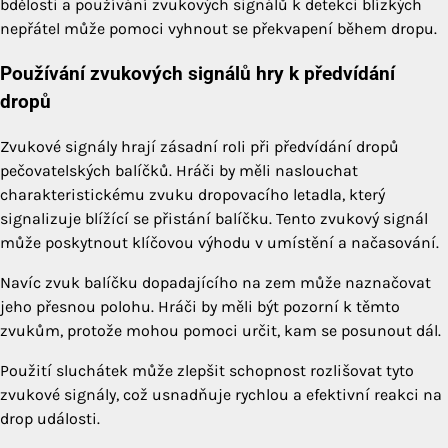
bdělosti a používání zvukových signálů k detekci blízkých
nepřátel může pomoci vyhnout se překvapení během dropu.
Používání zvukových signálů hry k předvídání
dropů
Zvukové signály hrají zásadní roli při předvídání dropů
pečovatelských balíčků. Hráči by měli naslouchat
charakteristickému zvuku dropovacího letadla, který
signalizuje blížící se přistání balíčku. Tento zvukový signál
může poskytnout klíčovou výhodu v umístění a načasování.
Navíc zvuk balíčku dopadajícího na zem může naznačovat
jeho přesnou polohu. Hráči by měli být pozorní k těmto
zvukům, protože mohou pomoci určit, kam se posunout dál.
Použití sluchátek může zlepšit schopnost rozlišovat tyto
zvukové signály, což usnadňuje rychlou a efektivní reakci na
drop události.