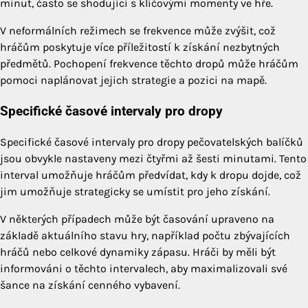
minut, často se shodující s klíčovými momenty ve hře.
V neformálních režimech se frekvence může zvýšit, což
hráčům poskytuje více příležitostí k získání nezbytných
předmětů. Pochopení frekvence těchto dropů může hráčům
pomoci naplánovat jejich strategie a pozici na mapě.
Specifické časové intervaly pro dropy
Specifické časové intervaly pro dropy pečovatelských balíčků
jsou obvykle nastaveny mezi čtyřmi až šesti minutami. Tento
interval umožňuje hráčům předvídat, kdy k dropu dojde, což
jim umožňuje strategicky se umístit pro jeho získání.
V některých případech může být časování upraveno na
základě aktuálního stavu hry, například počtu zbývajících
hráčů nebo celkové dynamiky zápasu. Hráči by měli být
informováni o těchto intervalech, aby maximalizovali své
šance na získání cenného vybavení.