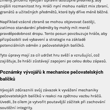
změny, přičemž vývojáři upravili dostupné předměty, aby
zvýšili rozmanitost hry. Hráči nyní mohou nalézt mix zbraní,
granátů a užitečných předmětů, které byly dříve méně běžné.
Například vzácné zbraně se mohou objevovat častěji,
zatímco standardní předměty by mohly mít menší
pravděpodobnost dropu. Tento posun povzbuzuje hráče, aby
přizpůsobili své vybavení a strategie na základě
potenciálních odměn z pečovatelských balíčků.
Tyto úpravy mají za cíl udržet hru svěží a vzrušující, což
zajišťuje, že hráči zůstávají zapojeni po celou dobu zápasů.
Poznámky vývojářů k mechanice pečovatelských
balíčků
Vývojáři zdůraznili svůj závazek k vyvážení mechaniky
pečovatelských balíčků v reakci na zpětnou vazbu hráčů.
Uvedli, že cílem je vytvořit poutavější zážitek při zachování
soutěžní integrity.