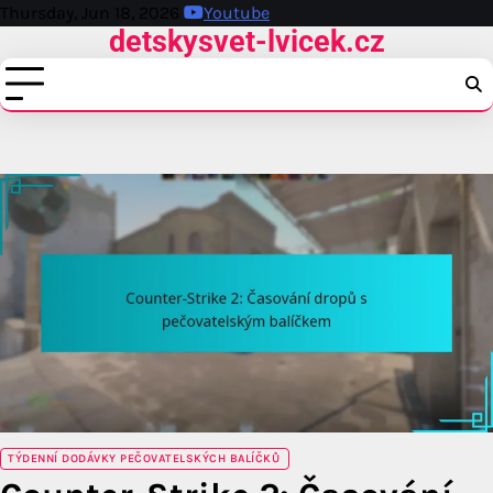
Skip
Thursday, Jun 18, 2026
Youtube
detskysvet-lvicek.cz
to
content
TÝDENNÍ DODÁVKY PEČOVATELSKÝCH BALÍČKŮ