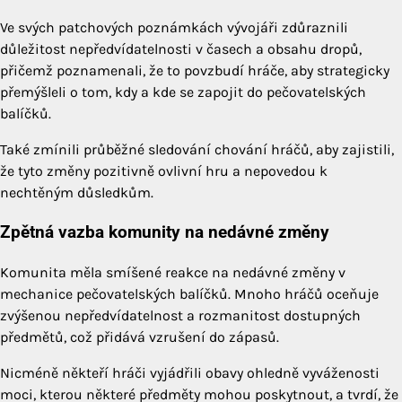
Ve svých patchových poznámkách vývojáři zdůraznili
důležitost nepředvídatelnosti v časech a obsahu dropů,
přičemž poznamenali, že to povzbudí hráče, aby strategicky
přemýšleli o tom, kdy a kde se zapojit do pečovatelských
balíčků.
Také zmínili průběžné sledování chování hráčů, aby zajistili,
že tyto změny pozitivně ovlivní hru a nepovedou k
nechtěným důsledkům.
Zpětná vazba komunity na nedávné změny
Komunita měla smíšené reakce na nedávné změny v
mechanice pečovatelských balíčků. Mnoho hráčů oceňuje
zvýšenou nepředvídatelnost a rozmanitost dostupných
předmětů, což přidává vzrušení do zápasů.
Nicméně někteří hráči vyjádřili obavy ohledně vyváženosti
moci, kterou některé předměty mohou poskytnout, a tvrdí, že