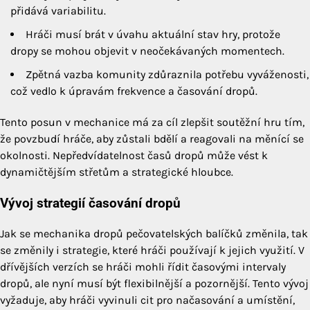
přidává variabilitu.
Hráči musí brát v úvahu aktuální stav hry, protože
dropy se mohou objevit v neočekávaných momentech.
Zpětná vazba komunity zdůraznila potřebu vyváženosti,
což vedlo k úpravám frekvence a časování dropů.
Tento posun v mechanice má za cíl zlepšit soutěžní hru tím,
že povzbudí hráče, aby zůstali bdělí a reagovali na měnící se
okolnosti. Nepředvídatelnost časů dropů může vést k
dynamičtějším střetům a strategické hloubce.
Vývoj strategií časování dropů
Jak se mechanika dropů pečovatelských balíčků změnila, tak
se změnily i strategie, které hráči používají k jejich využití. V
dřívějších verzích se hráči mohli řídit časovými intervaly
dropů, ale nyní musí být flexibilnější a pozornější. Tento vývoj
vyžaduje, aby hráči vyvinuli cit pro načasování a umístění,