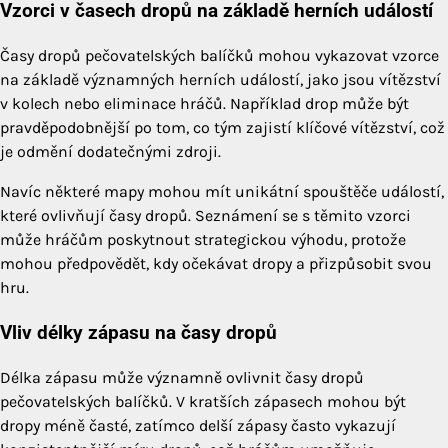
Vzorci v časech dropů na základě herních událostí
Časy dropů pečovatelských balíčků mohou vykazovat vzorce
na základě významných herních událostí, jako jsou vítězství
v kolech nebo eliminace hráčů. Například drop může být
pravděpodobnější po tom, co tým zajistí klíčové vítězství, což
je odmění dodatečnými zdroji.
Navíc některé mapy mohou mít unikátní spouštěče událostí,
které ovlivňují časy dropů. Seznámení se s těmito vzorci
může hráčům poskytnout strategickou výhodu, protože
mohou předpovědět, kdy očekávat dropy a přizpůsobit svou
hru.
Vliv délky zápasu na časy dropů
Délka zápasu může významně ovlivnit časy dropů
pečovatelských balíčků. V kratších zápasech mohou být
dropy méně časté, zatímco delší zápasy často vykazují