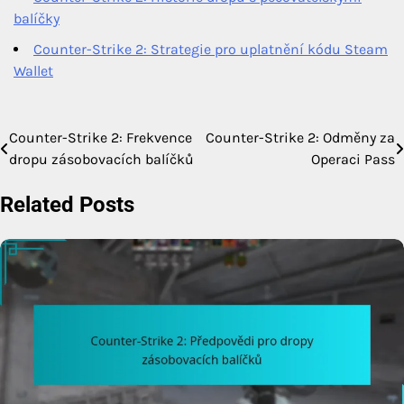
balíčky
Counter-Strike 2: Strategie pro uplatnění kódu Steam
Wallet
Counter-Strike 2: Frekvence
Counter-Strike 2: Odměny za
Post
dropu zásobovacích balíčků
Operaci Pass
navigation
Related Posts