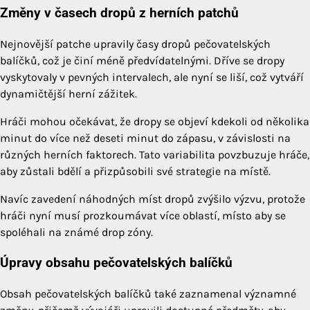
Změny v časech dropů z herních patchů
Nejnovější patche upravily časy dropů pečovatelských
balíčků, což je činí méně předvídatelnými. Dříve se dropy
vyskytovaly v pevných intervalech, ale nyní se liší, což vytváří
dynamičtější herní zážitek.
Hráči mohou očekávat, že dropy se objeví kdekoli od několika
minut do více než deseti minut do zápasu, v závislosti na
různých herních faktorech. Tato variabilita povzbuzuje hráče,
aby zůstali bdělí a přizpůsobili své strategie na místě.
Navíc zavedení náhodných míst dropů zvýšilo výzvu, protože
hráči nyní musí prozkoumávat více oblastí, místo aby se
spoléhali na známé drop zóny.
Úpravy obsahu pečovatelských balíčků
Obsah pečovatelských balíčků také zaznamenal významné