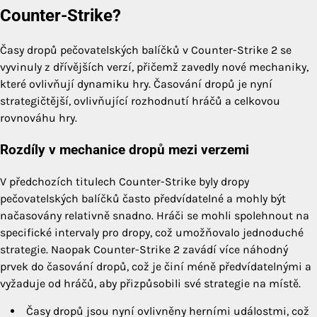
Counter-Strike?
Časy dropů pečovatelských balíčků v Counter-Strike 2 se
vyvinuly z dřívějších verzí, přičemž zavedly nové mechaniky,
které ovlivňují dynamiku hry. Časování dropů je nyní
strategičtější, ovlivňující rozhodnutí hráčů a celkovou
rovnováhu hry.
Rozdíly v mechanice dropů mezi verzemi
V předchozích titulech Counter-Strike byly dropy
pečovatelských balíčků často předvídatelné a mohly být
načasovány relativně snadno. Hráči se mohli spolehnout na
specifické intervaly pro dropy, což umožňovalo jednoduché
strategie. Naopak Counter-Strike 2 zavádí více náhodný
prvek do časování dropů, což je činí méně předvídatelnými a
vyžaduje od hráčů, aby přizpůsobili své strategie na místě.
Časy dropů jsou nyní ovlivněny herními událostmi, což