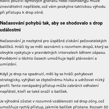
Navíc použití dýmových granátů nebo flashbangů může
zneviditelnit nepřátele, což vám poskytne taktickou výhodu
při přístupu k drop zóně.
Načasování pohybů tak, aby se shodovalo s drop
událostmi
Načasování je nezbytné pro úspěšné získání pečovatelských
balíčků. Hráči by se měli seznámit s rozvrhem dropů, který se
obvykle vyskytuje v pravidelných intervalech během zápasu.
Povědomí o těchto časech umožňuje lepší plánování a
umístění.
Když je drop na spadnutí, měli by se hráči pohybovat
strategicky, vyhýbat se zbytečnému hluku a udržovat nízký
profil. Tento nenápadný přístup může zabránit odhalení
nepřáteli, kteří se také snaží o balíček.
Je výhodné zůstat v rozumné vzdálenosti od drop zóny, což
umožňuje rychlý přístup, jakmile balíček přistane. Rozsah 50