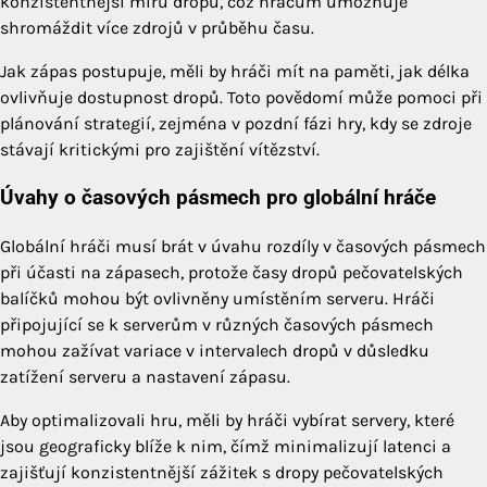
konzistentnější míru dropů, což hráčům umožňuje
shromáždit více zdrojů v průběhu času.
Jak zápas postupuje, měli by hráči mít na paměti, jak délka
ovlivňuje dostupnost dropů. Toto povědomí může pomoci při
plánování strategií, zejména v pozdní fázi hry, kdy se zdroje
stávají kritickými pro zajištění vítězství.
Úvahy o časových pásmech pro globální hráče
Globální hráči musí brát v úvahu rozdíly v časových pásmech
při účasti na zápasech, protože časy dropů pečovatelských
balíčků mohou být ovlivněny umístěním serveru. Hráči
připojující se k serverům v různých časových pásmech
mohou zažívat variace v intervalech dropů v důsledku
zatížení serveru a nastavení zápasu.
Aby optimalizovali hru, měli by hráči vybírat servery, které
jsou geograficky blíže k nim, čímž minimalizují latenci a
zajišťují konzistentnější zážitek s dropy pečovatelských