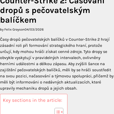
Counter-Strike 2: Časování
dropů s pečovatelským
balíčkem
by Felix Grayson
04/03/2026
Časy dropů pečovatelských balíčků v Counter-Strike 2 hrají
zásadní roli při formování strategického hraní, protože
určují, kdy mohou hráči získat cenné zdroje. Tyto dropy se
obvykle vyskytují v pravidelných intervalech, ovlivněny
herními událostmi a délkou zápasu. Aby zvýšili šance na
zajištění pečovatelských balíčků, měli by se hráči soustředit
na svou pozici, načasování a týmovou spolupráci, přičemž by
měli být informováni o nedávných aktualizacích, které
upravily mechaniku dropů a jejich obsah.
Key sections in the article: