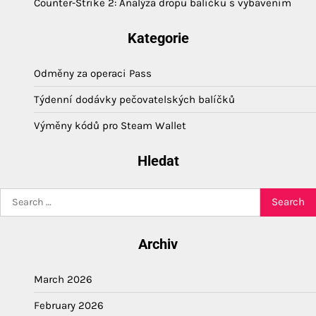
Counter-Strike 2: Analýza dropu balíčku s vybavením
Kategorie
Odměny za operaci Pass
Týdenní dodávky pečovatelských balíčků
Výměny kódů pro Steam Wallet
Hledat
Search
for:
Archiv
March 2026
February 2026