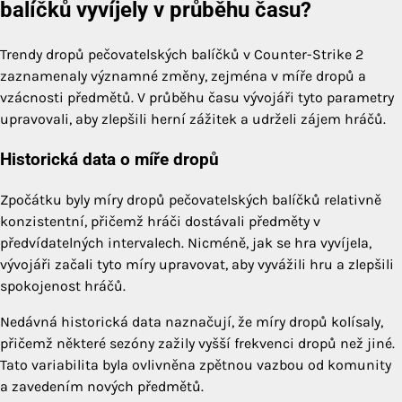
balíčků vyvíjely v průběhu času?
Trendy dropů pečovatelských balíčků v Counter-Strike 2
zaznamenaly významné změny, zejména v míře dropů a
vzácnosti předmětů. V průběhu času vývojáři tyto parametry
upravovali, aby zlepšili herní zážitek a udrželi zájem hráčů.
Historická data o míře dropů
Zpočátku byly míry dropů pečovatelských balíčků relativně
konzistentní, přičemž hráči dostávali předměty v
předvídatelných intervalech. Nicméně, jak se hra vyvíjela,
vývojáři začali tyto míry upravovat, aby vyvážili hru a zlepšili
spokojenost hráčů.
Nedávná historická data naznačují, že míry dropů kolísaly,
přičemž některé sezóny zažily vyšší frekvenci dropů než jiné.
Tato variabilita byla ovlivněna zpětnou vazbou od komunity
a zavedením nových předmětů.