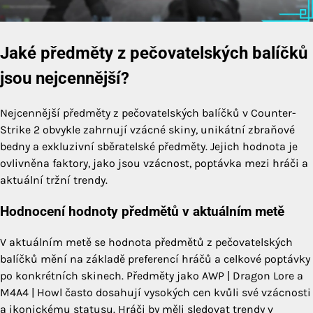
Jaké předměty z pečovatelských balíčků
jsou nejcennější?
Nejcennější předměty z pečovatelských balíčků v Counter-
Strike 2 obvykle zahrnují vzácné skiny, unikátní zbraňové
bedny a exkluzivní sběratelské předměty. Jejich hodnota je
ovlivněna faktory, jako jsou vzácnost, poptávka mezi hráči a
aktuální tržní trendy.
Hodnocení hodnoty předmětů v aktuálním metě
V aktuálním metě se hodnota předmětů z pečovatelských
balíčků mění na základě preferencí hráčů a celkové poptávky
po konkrétních skinech. Předměty jako AWP | Dragon Lore a
M4A4 | Howl často dosahují vysokých cen kvůli své vzácnosti
a ikonickému statusu. Hráči by měli sledovat trendy v