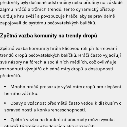
předměty byly dočasně odstraněny nebo přidány na základě
zájmu hráčů a tržních trendů. Tento dynamický přístup
udržuje hru svěží a povzbuzuje hráče, aby se pravidelně
zapojovali do systému pečovatelských balíčků.
Zpětná vazba komunity na trendy dropů
Zpětná vazba komunity hrála klíčovou roli při formování
trendů dropů pečovatelských balíčků. Hráči často vyjadřují
své názory na fórech a sociálních médiích, což ovlivňuje
rozhodnutí vývojářů ohledně míry dropů a dostupnosti
předmětů.
Mnoho hráčů prosazuje vyšší míry dropů pro zlepšení
herního zážitku.
Obavy o vzácnost předmětů často vedou k diskusím o
spravedlnosti a konkurenceschopnosti.
Zpětná vazba na konkrétní předměty může vyvolat
okamžité změny v budoucích aktualizacích.