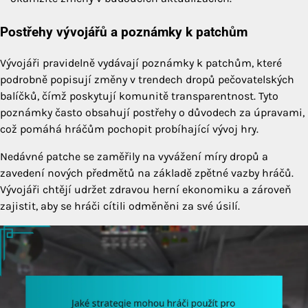
Postřehy vývojářů a poznámky k patchům
Vývojáři pravidelně vydávají poznámky k patchům, které
podrobně popisují změny v trendech dropů pečovatelských
balíčků, čímž poskytují komunitě transparentnost. Tyto
poznámky často obsahují postřehy o důvodech za úpravami,
což pomáhá hráčům pochopit probíhající vývoj hry.
Nedávné patche se zaměřily na vyvážení míry dropů a
zavedení nových předmětů na základě zpětné vazby hráčů.
Vývojáři chtějí udržet zdravou herní ekonomiku a zároveň
zajistit, aby se hráči cítili odměněni za své úsilí.