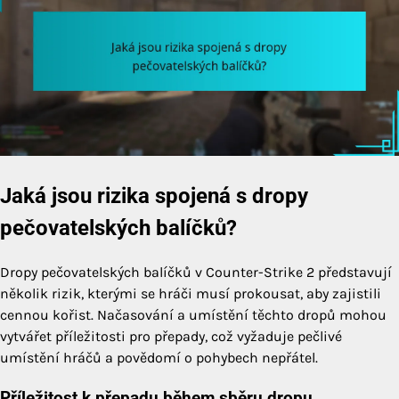
Jaká jsou rizika spojená s dropy
pečovatelských balíčků?
Dropy pečovatelských balíčků v Counter-Strike 2 představují
několik rizik, kterými se hráči musí prokousat, aby zajistili
cennou kořist. Načasování a umístění těchto dropů mohou
vytvářet příležitosti pro přepady, což vyžaduje pečlivé
umístění hráčů a povědomí o pohybech nepřátel.
Příležitost k přepadu během sběru dropu