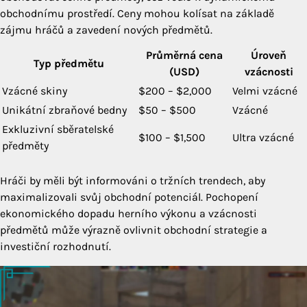
obchodnímu prostředí. Ceny mohou kolísat na základě
zájmu hráčů a zavedení nových předmětů.
Průměrná cena
Úroveň
Typ předmětu
(USD)
vzácnosti
Vzácné skiny
$200 – $2,000
Velmi vzácné
Unikátní zbraňové bedny
$50 – $500
Vzácné
Exkluzivní sběratelské
$100 – $1,500
Ultra vzácné
předměty
Hráči by měli být informováni o tržních trendech, aby
maximalizovali svůj obchodní potenciál. Pochopení
ekonomického dopadu herního výkonu a vzácnosti
předmětů může výrazně ovlivnit obchodní strategie a
investiční rozhodnutí.