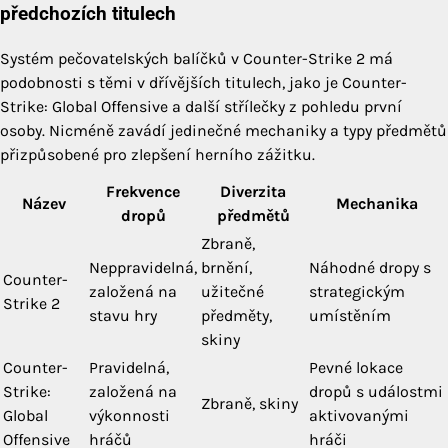
předchozích titulech
Systém pečovatelských balíčků v Counter-Strike 2 má
podobnosti s těmi v dřívějších titulech, jako je Counter-
Strike: Global Offensive a další střílečky z pohledu první
osoby. Nicméně zavádí jedinečné mechaniky a typy předmětů
přizpůsobené pro zlepšení herního zážitku.
Frekvence
Diverzita
Název
Mechanika
dropů
předmětů
Zbraně,
Neppravidelná,
brnění,
Náhodné dropy s
Counter-
založená na
užitečné
strategickým
Strike 2
stavu hry
předměty,
umístěním
skiny
Counter-
Pravidelná,
Pevné lokace
Strike:
založená na
dropů s událostmi
Zbraně, skiny
Global
výkonnosti
aktivovanými
Offensive
hráčů
hráči