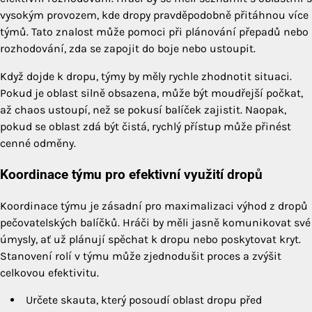
vysokým provozem, kde dropy pravděpodobně přitáhnou více
týmů. Tato znalost může pomoci při plánování přepadů nebo
rozhodování, zda se zapojit do boje nebo ustoupit.
Když dojde k dropu, týmy by měly rychle zhodnotit situaci.
Pokud je oblast silně obsazena, může být moudřejší počkat,
až chaos ustoupí, než se pokusí balíček zajistit. Naopak,
pokud se oblast zdá být čistá, rychlý přístup může přinést
cenné odměny.
Koordinace týmu pro efektivní využití dropů
Koordinace týmu je zásadní pro maximalizaci výhod z dropů
pečovatelských balíčků. Hráči by měli jasně komunikovat své
úmysly, ať už plánují spěchat k dropu nebo poskytovat kryt.
Stanovení rolí v týmu může zjednodušit proces a zvýšit
celkovou efektivitu.
Určete skauta, který posoudí oblast dropu před