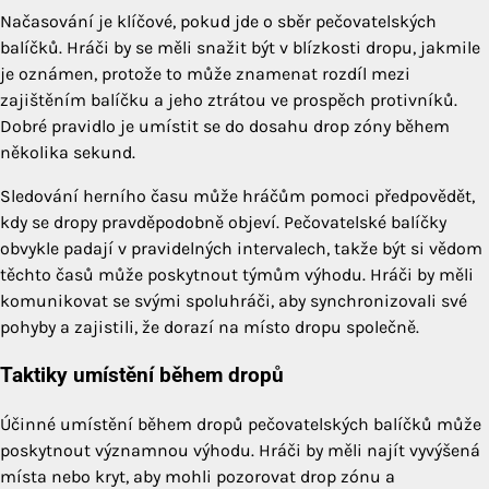
Načasování je klíčové, pokud jde o sběr pečovatelských
balíčků. Hráči by se měli snažit být v blízkosti dropu, jakmile
je oznámen, protože to může znamenat rozdíl mezi
zajištěním balíčku a jeho ztrátou ve prospěch protivníků.
Dobré pravidlo je umístit se do dosahu drop zóny během
několika sekund.
Sledování herního času může hráčům pomoci předpovědět,
kdy se dropy pravděpodobně objeví. Pečovatelské balíčky
obvykle padají v pravidelných intervalech, takže být si vědom
těchto časů může poskytnout týmům výhodu. Hráči by měli
komunikovat se svými spoluhráči, aby synchronizovali své
pohyby a zajistili, že dorazí na místo dropu společně.
Taktiky umístění během dropů
Účinné umístění během dropů pečovatelských balíčků může
poskytnout významnou výhodu. Hráči by měli najít vyvýšená
místa nebo kryt, aby mohli pozorovat drop zónu a