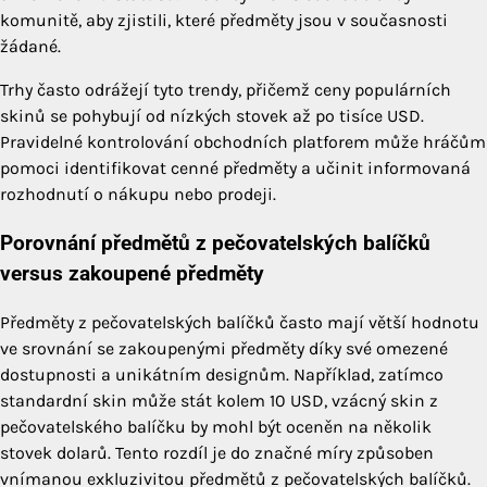
komunitě, aby zjistili, které předměty jsou v současnosti
žádané.
Trhy často odrážejí tyto trendy, přičemž ceny populárních
skinů se pohybují od nízkých stovek až po tisíce USD.
Pravidelné kontrolování obchodních platforem může hráčům
pomoci identifikovat cenné předměty a učinit informovaná
rozhodnutí o nákupu nebo prodeji.
Porovnání předmětů z pečovatelských balíčků
versus zakoupené předměty
Předměty z pečovatelských balíčků často mají větší hodnotu
ve srovnání se zakoupenými předměty díky své omezené
dostupnosti a unikátním designům. Například, zatímco
standardní skin může stát kolem 10 USD, vzácný skin z
pečovatelského balíčku by mohl být oceněn na několik
stovek dolarů. Tento rozdíl je do značné míry způsoben
vnímanou exkluzivitou předmětů z pečovatelských balíčků.