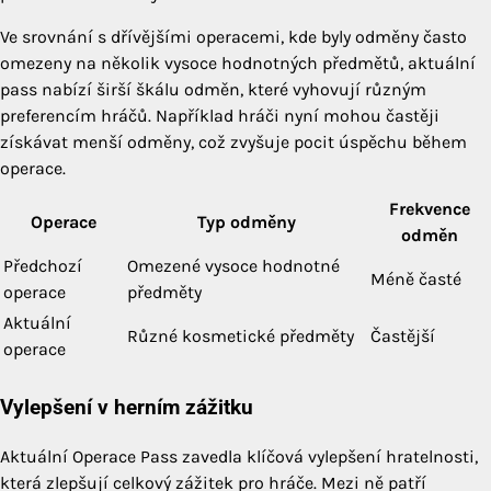
Ve srovnání s dřívějšími operacemi, kde byly odměny často
omezeny na několik vysoce hodnotných předmětů, aktuální
pass nabízí širší škálu odměn, které vyhovují různým
preferencím hráčů. Například hráči nyní mohou častěji
získávat menší odměny, což zvyšuje pocit úspěchu během
operace.
Frekvence
Operace
Typ odměny
odměn
Předchozí
Omezené vysoce hodnotné
Méně časté
operace
předměty
Aktuální
Různé kosmetické předměty
Častější
operace
Vylepšení v herním zážitku
Aktuální Operace Pass zavedla klíčová vylepšení hratelnosti,
která zlepšují celkový zážitek pro hráče. Mezi ně patří