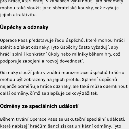
pro hráče, kteří chtějí v zápasech vyniknout. Tyto předměty
mohou také sloužit jako sběratelské kousky, což zvyšuje
jejich atraktivitu.
Úspěchy a odznaky
Operace Pass představuje řadu úspěchů, které mohou hráči
splnit a získat odznaky. Tyto úspěchy často vyžadují, aby
hráči splnili konkrétní úkoly nebo milníky během hry, což
podporuje zapojení a rozvoj dovedností.
Odznaky slouží jako vizuální reprezentace úspěchů hráče a
mohou být zobrazeny na jejich profilu. Splnění úspěchů
nejenže odměňuje hráče odznaky, ale také může odemknout
další odměny, čímž se zlepšuje celkový zážitek.
Odměny ze speciálních událostí
Během trvání Operace Pass se uskuteční speciální události,
které nabízejí hráčům šanci získat unikátní odměny. Tyto