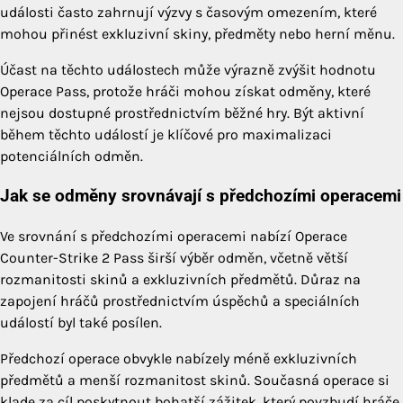
události často zahrnují výzvy s časovým omezením, které
mohou přinést exkluzivní skiny, předměty nebo herní měnu.
Účast na těchto událostech může výrazně zvýšit hodnotu
Operace Pass, protože hráči mohou získat odměny, které
nejsou dostupné prostřednictvím běžné hry. Být aktivní
během těchto událostí je klíčové pro maximalizaci
potenciálních odměn.
Jak se odměny srovnávají s předchozími operacemi
Ve srovnání s předchozími operacemi nabízí Operace
Counter-Strike 2 Pass širší výběr odměn, včetně větší
rozmanitosti skinů a exkluzivních předmětů. Důraz na
zapojení hráčů prostřednictvím úspěchů a speciálních
událostí byl také posílen.
Předchozí operace obvykle nabízely méně exkluzivních
předmětů a menší rozmanitost skinů. Současná operace si
klade za cíl poskytnout bohatší zážitek, který povzbudí hráče