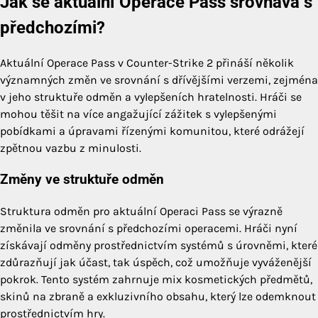
Jak se aktuální Operace Pass srovnává s
předchozími?
Aktuální Operace Pass v Counter-Strike 2 přináší několik
významných změn ve srovnání s dřívějšími verzemi, zejména
v jeho struktuře odměn a vylepšeních hratelnosti. Hráči se
mohou těšit na více angažující zážitek s vylepšenými
pobídkami a úpravami řízenými komunitou, které odrážejí
zpětnou vazbu z minulosti.
Změny ve struktuře odměn
Struktura odměn pro aktuální Operaci Pass se výrazně
změnila ve srovnání s předchozími operacemi. Hráči nyní
získávají odměny prostřednictvím systémů s úrovněmi, které
zdůrazňují jak účast, tak úspěch, což umožňuje vyváženější
pokrok. Tento systém zahrnuje mix kosmetických předmětů,
skinů na zbraně a exkluzivního obsahu, který lze odemknout
prostřednictvím hry.