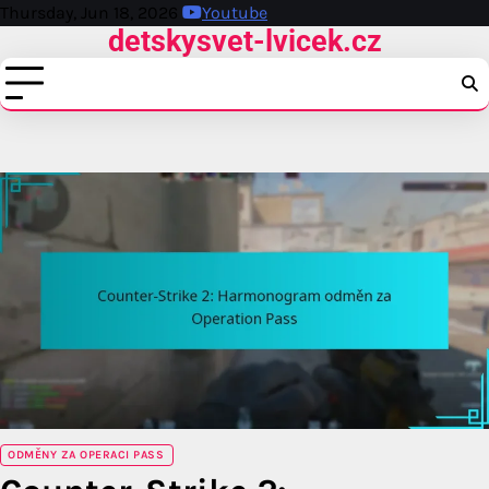
Skip
Thursday, Jun 18, 2026
Youtube
detskysvet-lvicek.cz
to
content
ODMĚNY ZA OPERACI PASS