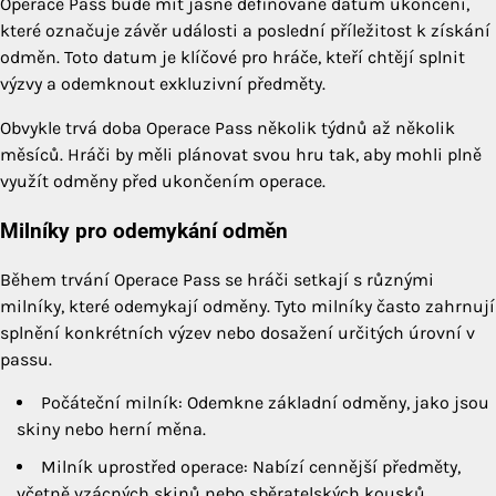
Operace Pass bude mít jasně definované datum ukončení,
které označuje závěr události a poslední příležitost k získání
odměn. Toto datum je klíčové pro hráče, kteří chtějí splnit
výzvy a odemknout exkluzivní předměty.
Obvykle trvá doba Operace Pass několik týdnů až několik
měsíců. Hráči by měli plánovat svou hru tak, aby mohli plně
využít odměny před ukončením operace.
Milníky pro odemykání odměn
Během trvání Operace Pass se hráči setkají s různými
milníky, které odemykají odměny. Tyto milníky často zahrnují
splnění konkrétních výzev nebo dosažení určitých úrovní v
passu.
Počáteční milník: Odemkne základní odměny, jako jsou
skiny nebo herní měna.
Milník uprostřed operace: Nabízí cennější předměty,
včetně vzácných skinů nebo sběratelských kousků.