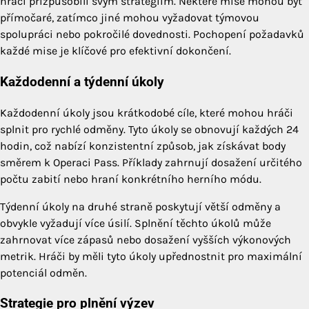
hráči přizpůsobili svým strategiím. Některé mise mohou být
přímočaré, zatímco jiné mohou vyžadovat týmovou
spolupráci nebo pokročilé dovednosti. Pochopení požadavků
každé mise je klíčové pro efektivní dokončení.
Každodenní a týdenní úkoly
Každodenní úkoly jsou krátkodobé cíle, které mohou hráči
splnit pro rychlé odměny. Tyto úkoly se obnovují každých 24
hodin, což nabízí konzistentní způsob, jak získávat body
směrem k Operaci Pass. Příklady zahrnují dosažení určitého
počtu zabití nebo hraní konkrétního herního módu.
Týdenní úkoly na druhé straně poskytují větší odměny a
obvykle vyžadují více úsilí. Splnění těchto úkolů může
zahrnovat více zápasů nebo dosažení vyšších výkonových
metrik. Hráči by měli tyto úkoly upřednostnit pro maximální
potenciál odměn.
Strategie pro plnění výzev