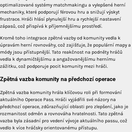
optimalizované systémy matchmakingu a vylepšené herní
mechaniky, které podporují férovou hru a snižují výskyt
frustrace. Hráči hlásí plynulejší hru a rychlejší nastavení
zápasů, což přispívá k příjemnějšímu prostředí.
Kromě toho integrace zpětné vazby od komunity vedla k
úpravám herní rovnováhy, což zajišťuje, že populární mapy a
módy jsou přístupnější. Tato reakčnost na podněty hráčů
vedla k dynamičtějšímu a angažovanějšímu hernímu
zážitku, což podporuje pocit komunity mezi hráči.
Zpětná vazba komunity na předchozí operace
Zpětná vazba komunity hrála klíčovou roli při formování
aktuálního Operace Pass. Hráči vyjádřili své názory na
předchozí operace, zdůrazňující oblasti pro zlepšení, jako je
rozmanitost odměn a rovnováha hratelnosti. Tato zpětná
vazba byla zásadní pro vedení vývoje aktuálního passu, což
vedlo k více hráčsky orientovanému přístupu.