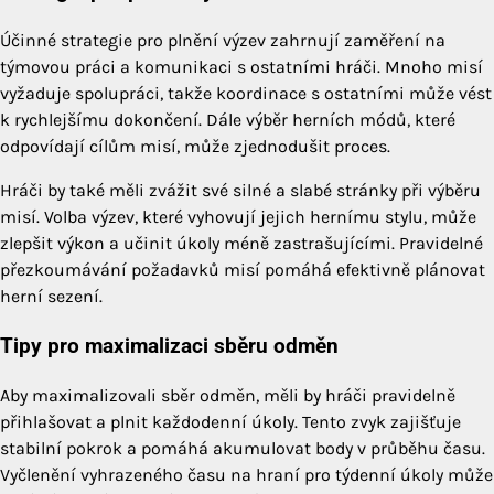
Účinné strategie pro plnění výzev zahrnují zaměření na
týmovou práci a komunikaci s ostatními hráči. Mnoho misí
vyžaduje spolupráci, takže koordinace s ostatními může vést
k rychlejšímu dokončení. Dále výběr herních módů, které
odpovídají cílům misí, může zjednodušit proces.
Hráči by také měli zvážit své silné a slabé stránky při výběru
misí. Volba výzev, které vyhovují jejich hernímu stylu, může
zlepšit výkon a učinit úkoly méně zastrašujícími. Pravidelné
přezkoumávání požadavků misí pomáhá efektivně plánovat
herní sezení.
Tipy pro maximalizaci sběru odměn
Aby maximalizovali sběr odměn, měli by hráči pravidelně
přihlašovat a plnit každodenní úkoly. Tento zvyk zajišťuje
stabilní pokrok a pomáhá akumulovat body v průběhu času.
Vyčlenění vyhrazeného času na hraní pro týdenní úkoly může