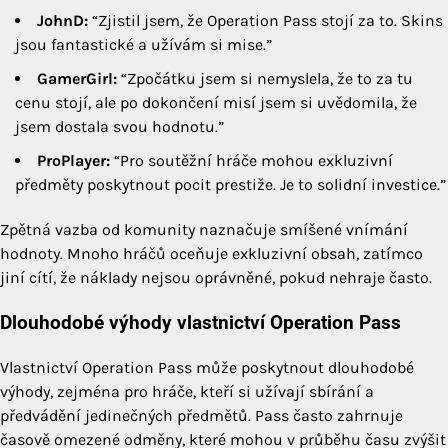
JohnD:
“Zjistil jsem, že Operation Pass stojí za to. Skins
jsou fantastické a užívám si mise.”
GamerGirl:
“Zpočátku jsem si nemyslela, že to za tu
cenu stojí, ale po dokončení misí jsem si uvědomila, že
jsem dostala svou hodnotu.”
ProPlayer:
“Pro soutěžní hráče mohou exkluzivní
předměty poskytnout pocit prestiže. Je to solidní investice.”
Zpětná vazba od komunity naznačuje smíšené vnímání
hodnoty. Mnoho hráčů oceňuje exkluzivní obsah, zatímco
jiní cítí, že náklady nejsou oprávněné, pokud nehraje často.
Dlouhodobé výhody vlastnictví Operation Pass
Vlastnictví Operation Pass může poskytnout dlouhodobé
výhody, zejména pro hráče, kteří si užívají sbírání a
předvádění jedinečných předmětů. Pass často zahrnuje
časově omezené odměny, které mohou v průběhu času zvýšit