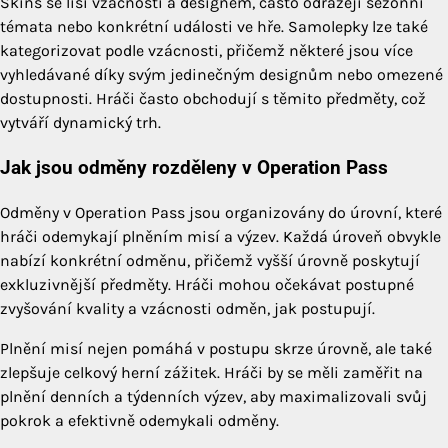
Skins se liší vzácností a designem, často odrážejí sezónní
témata nebo konkrétní události ve hře. Samolepky lze také
kategorizovat podle vzácnosti, přičemž některé jsou více
vyhledávané díky svým jedinečným designům nebo omezené
dostupnosti. Hráči často obchodují s těmito předměty, což
vytváří dynamický trh.
Jak jsou odměny rozděleny v Operation Pass
Odměny v Operation Pass jsou organizovány do úrovní, které
hráči odemykají plněním misí a výzev. Každá úroveň obvykle
nabízí konkrétní odměnu, přičemž vyšší úrovně poskytují
exkluzivnější předměty. Hráči mohou očekávat postupné
zvyšování kvality a vzácnosti odměn, jak postupují.
Plnění misí nejen pomáhá v postupu skrze úrovně, ale také
zlepšuje celkový herní zážitek. Hráči by se měli zaměřit na
plnění denních a týdenních výzev, aby maximalizovali svůj
pokrok a efektivně odemykali odměny.