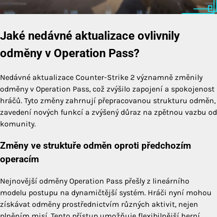
Jaké nedávné aktualizace ovlivnily
odměny v Operation Pass?
Nedávné aktualizace Counter-Strike 2 významně změnily
odměny v Operation Pass, což zvýšilo zapojení a spokojenost
hráčů. Tyto změny zahrnují přepracovanou strukturu odměn,
zavedení nových funkcí a zvýšený důraz na zpětnou vazbu od
komunity.
Změny ve struktuře odměn oproti předchozím
operacím
Nejnovější odměny Operation Pass přešly z lineárního
modelu postupu na dynamičtější systém. Hráči nyní mohou
získávat odměny prostřednictvím různých aktivit, nejen
plněním misí. Tento přístup umožňuje flexibilnější herní