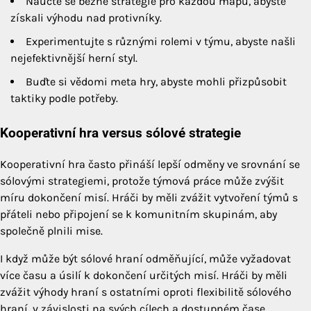
Naučte se běžné strategie pro každou mapu, abyste
získali výhodu nad protivníky.
Experimentujte s různými rolemi v týmu, abyste našli
nejefektivnější herní styl.
Buďte si vědomi meta hry, abyste mohli přizpůsobit
taktiky podle potřeby.
Kooperativní hra versus sólové strategie
Kooperativní hra často přináší lepší odměny ve srovnání se
sólovými strategiemi, protože týmová práce může zvýšit
míru dokončení misí. Hráči by měli zvážit vytvoření týmů s
přáteli nebo připojení se k komunitním skupinám, aby
společně plnili mise.
I když může být sólové hraní odměňující, může vyžadovat
více času a úsilí k dokončení určitých misí. Hráči by měli
zvážit výhody hraní s ostatními oproti flexibilitě sólového
hraní, v závislosti na svých cílech a dostupném čase.