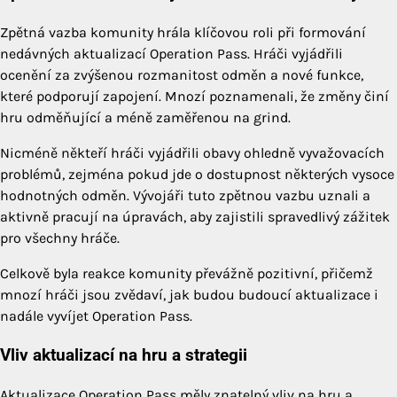
Zpětná vazba komunity hrála klíčovou roli při formování
nedávných aktualizací Operation Pass. Hráči vyjádřili
ocenění za zvýšenou rozmanitost odměn a nové funkce,
které podporují zapojení. Mnozí poznamenali, že změny činí
hru odměňující a méně zaměřenou na grind.
Nicméně někteří hráči vyjádřili obavy ohledně vyvažovacích
problémů, zejména pokud jde o dostupnost některých vysoce
hodnotných odměn. Vývojáři tuto zpětnou vazbu uznali a
aktivně pracují na úpravách, aby zajistili spravedlivý zážitek
pro všechny hráče.
Celkově byla reakce komunity převážně pozitivní, přičemž
mnozí hráči jsou zvědaví, jak budou budoucí aktualizace i
nadále vyvíjet Operation Pass.
Vliv aktualizací na hru a strategii
Aktualizace Operation Pass měly znatelný vliv na hru a