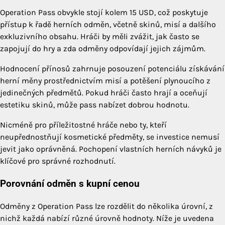
Operation Pass obvykle stojí kolem 15 USD, což poskytuje
přístup k řadě herních odměn, včetně skinů, misí a dalšího
exkluzivního obsahu. Hráči by měli zvážit, jak často se
zapojují do hry a zda odměny odpovídají jejich zájmům.
Hodnocení přínosů zahrnuje posouzení potenciálu získávání
herní měny prostřednictvím misí a potěšení plynoucího z
jedinečných předmětů. Pokud hráči často hrají a oceňují
estetiku skinů, může pass nabízet dobrou hodnotu.
Nicméně pro příležitostné hráče nebo ty, kteří
neupřednostňují kosmetické předměty, se investice nemusí
jevit jako oprávněná. Pochopení vlastních herních návyků je
klíčové pro správné rozhodnutí.
Porovnání odměn s kupní cenou
Odměny z Operation Pass lze rozdělit do několika úrovní, z
nichž každá nabízí různé úrovně hodnoty. Níže je uvedena