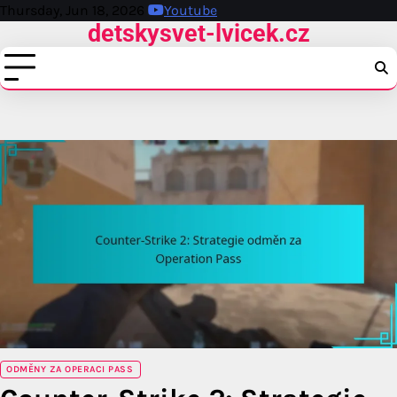
Skip
Thursday, Jun 18, 2026
Youtube
detskysvet-lvicek.cz
to
content
ODMĚNY ZA OPERACI PASS