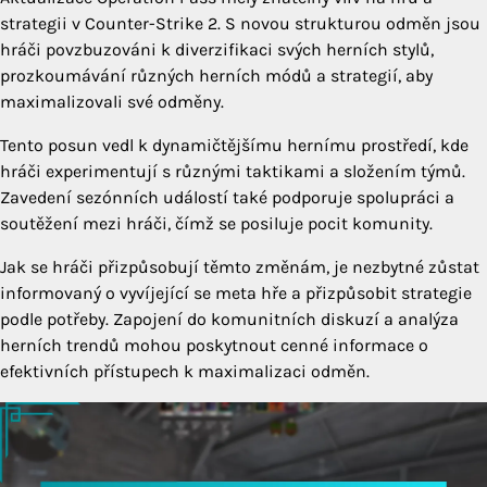
strategii v Counter-Strike 2. S novou strukturou odměn jsou
hráči povzbuzováni k diverzifikaci svých herních stylů,
prozkoumávání různých herních módů a strategií, aby
maximalizovali své odměny.
Tento posun vedl k dynamičtějšímu hernímu prostředí, kde
hráči experimentují s různými taktikami a složením týmů.
Zavedení sezónních událostí také podporuje spolupráci a
soutěžení mezi hráči, čímž se posiluje pocit komunity.
Jak se hráči přizpůsobují těmto změnám, je nezbytné zůstat
informovaný o vyvíjející se meta hře a přizpůsobit strategie
podle potřeby. Zapojení do komunitních diskuzí a analýza
herních trendů mohou poskytnout cenné informace o
efektivních přístupech k maximalizaci odměn.