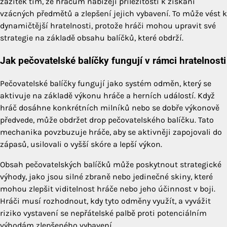
zážitek tím, že hráčům nabízejí příležitosti k získání
vzácných předmětů a zlepšení jejich vybavení. To může vést k
dynamičtější hratelnosti, protože hráči mohou upravit své
strategie na základě obsahu balíčků, které obdrží.
Jak pečovatelské balíčky fungují v rámci hratelnosti
Pečovatelské balíčky fungují jako systém odměn, který se
aktivuje na základě výkonu hráče a herních událostí. Když
hráč dosáhne konkrétních milníků nebo se dobře výkonově
předvede, může obdržet drop pečovatelského balíčku. Tato
mechanika povzbuzuje hráče, aby se aktivněji zapojovali do
zápasů, usilovali o vyšší skóre a lepší výkon.
Obsah pečovatelských balíčků může poskytnout strategické
výhody, jako jsou silné zbraně nebo jedinečné skiny, které
mohou zlepšit viditelnost hráče nebo jeho účinnost v boji.
Hráči musí rozhodnout, kdy tyto odměny využít, a vyvážit
riziko vystavení se nepřátelské palbě proti potenciálním
výhodám zlepšeného vybavení.