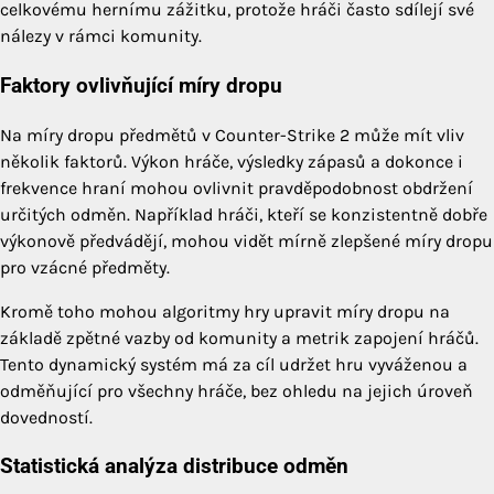
celkovému hernímu zážitku, protože hráči často sdílejí své
nálezy v rámci komunity.
Faktory ovlivňující míry dropu
Na míry dropu předmětů v Counter-Strike 2 může mít vliv
několik faktorů. Výkon hráče, výsledky zápasů a dokonce i
frekvence hraní mohou ovlivnit pravděpodobnost obdržení
určitých odměn. Například hráči, kteří se konzistentně dobře
výkonově předvádějí, mohou vidět mírně zlepšené míry dropu
pro vzácné předměty.
Kromě toho mohou algoritmy hry upravit míry dropu na
základě zpětné vazby od komunity a metrik zapojení hráčů.
Tento dynamický systém má za cíl udržet hru vyváženou a
odměňující pro všechny hráče, bez ohledu na jejich úroveň
dovedností.
Statistická analýza distribuce odměn