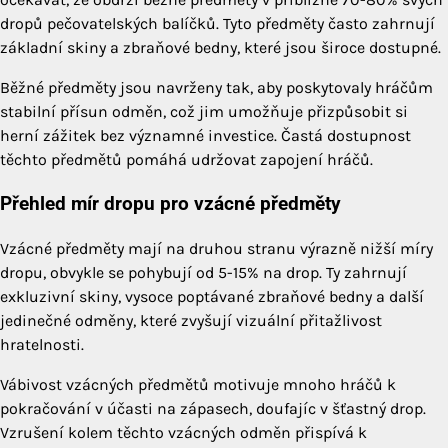
dropů pečovatelských balíčků. Tyto předměty často zahrnují
základní skiny a zbraňové bedny, které jsou široce dostupné.
Běžné předměty jsou navrženy tak, aby poskytovaly hráčům
stabilní přísun odměn, což jim umožňuje přizpůsobit si
herní zážitek bez významné investice. Častá dostupnost
těchto předmětů pomáhá udržovat zapojení hráčů.
Přehled mír dropu pro vzácné předměty
Vzácné předměty mají na druhou stranu výrazně nižší míry
dropu, obvykle se pohybují od 5-15% na drop. Ty zahrnují
exkluzivní skiny, vysoce poptávané zbraňové bedny a další
jedinečné odměny, které zvyšují vizuální přitažlivost
hratelnosti.
Vábivost vzácných předmětů motivuje mnoho hráčů k
pokračování v účasti na zápasech, doufajíc v šťastný drop.
Vzrušení kolem těchto vzácných odměn přispívá k