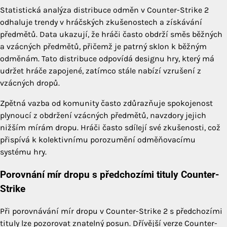
Statistická analýza distribuce odměn v Counter-Strike 2
odhaluje trendy v hráčských zkušenostech a získávání
předmětů. Data ukazují, že hráči často obdrží směs běžných
a vzácných předmětů, přičemž je patrný sklon k běžným
odměnám. Tato distribuce odpovídá designu hry, který má
udržet hráče zapojené, zatímco stále nabízí vzrušení z
vzácných dropů.
Zpětná vazba od komunity často zdůrazňuje spokojenost
plynoucí z obdržení vzácných předmětů, navzdory jejich
nižším mírám dropu. Hráči často sdílejí své zkušenosti, což
přispívá k kolektivnímu porozumění odměňovacímu
systému hry.
Porovnání mír dropu s předchozími tituly Counter-
Strike
Při porovnávání mír dropu v Counter-Strike 2 s předchozími
tituly lze pozorovat znatelný posun. Dřívější verze Counter-