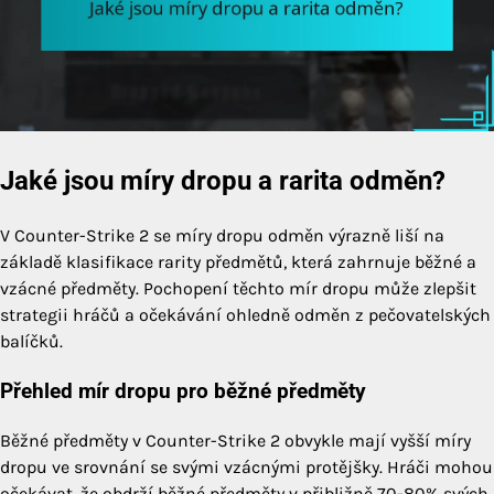
Jaké jsou míry dropu a rarita odměn?
V Counter-Strike 2 se míry dropu odměn výrazně liší na
základě klasifikace rarity předmětů, která zahrnuje běžné a
vzácné předměty. Pochopení těchto mír dropu může zlepšit
strategii hráčů a očekávání ohledně odměn z pečovatelských
balíčků.
Přehled mír dropu pro běžné předměty
Běžné předměty v Counter-Strike 2 obvykle mají vyšší míry
dropu ve srovnání se svými vzácnými protějšky. Hráči mohou
očekávat, že obdrží běžné předměty v přibližně 70-80% svých