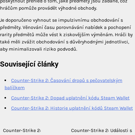
poskytnout přehled o tom, jaké předměty jsou žádané, což
hráčům pomůže provádět výhodné obchody.
Je doporučeno vyhnout se impulzivnímu obchodování s
předměty. Věnování času porovnávání nabídek a pochopení
rarity předmětů může vést k ziskovějším výměnám. Hráči by
také měli zvážit obchodování s důvěryhodnými jednotlivci,
aby minimalizovali riziko podvodů.
Související články
Counter-Strike 2: Časování dropů s pečovatelským
balíčkem
Counter-Strike 2: Dopad uplatnění kódu Steam Wallet
Counter-Strike 2: Historie uplatnění kódů Steam Wallet
Counter-Strike 2:
Counter-Strike 2: Události s
Post