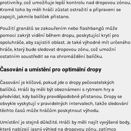
protivníky, což umožňuje lepší kontrolu nad dropovou zónou.
Kromě toho by měli hráči zůstat ostražití a připraveni se
zapojit, jakmile balíček přistane.
Použití granátů se zakouřením nebo flashbangů může
pomoci zakrýt vidění během dropu, poskytující krytí pro
spoluhráče, aby zajistili oblast. Je také výhodné mít určeného
hráče, který bude sledovat dropovou zónu, což umožní
ostatním soustředit se na shromáždění balíčku.
Časování a umístění pro optimální dropy
Časování je klíčové, pokud jde o dropy pečovatelských
balíčků. Hráči by měli být obeznámeni s rytmem hry a
předvídat, kdy balíčky pravděpodobně přistanou. Dropy se
obvykle vyskytují v pravidelných intervalech, takže sledování
těchto časů může hráčům poskytnout výhodu.
Umístění je stejně důležité. Hráči by měli najít vyvýšené body,
které nabízejí jasný výhled na dropovou zónu, zatímco