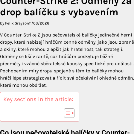
Counter-Strike 2: Odměny za
drop balíčku s vybavením
by Felix Grayson
11/03/2026
V Counter-Strike 2 jsou pečovatelské balíčky jedinečné herní
dropy, které nabízejí hráčům cenné odměny, jako jsou zbraně
a skiny, které mohou zlepšit jak hratelnost, tak strategii.
Odměny se liší v raritě, což hráčům poskytuje běžné
předměty i vzácné sběratelské kousky specifické pro události.
Pochopením míry dropu spojené s těmito balíčky mohou
hráči lépe strategizovat a řídit svá očekávání ohledně odměn,
které mohou obdržet.
Key sections in the article:
Co jsou pečovatelské balíčky v Counter-